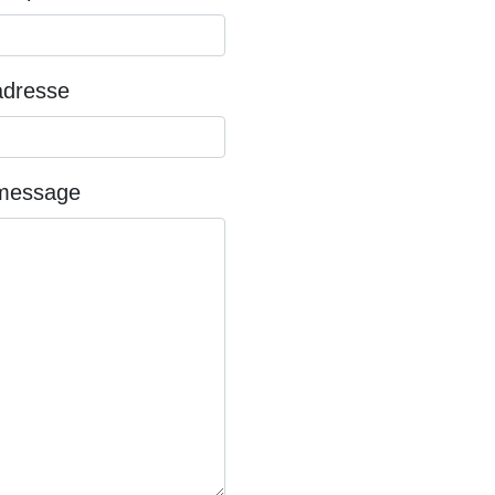
adresse
 message