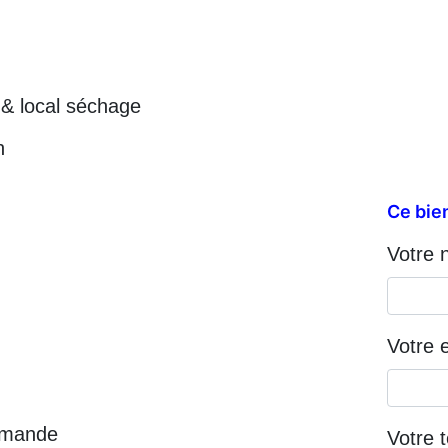
& local séchage
n
Ce bien
Votre 
Votre e
emande
Votre 