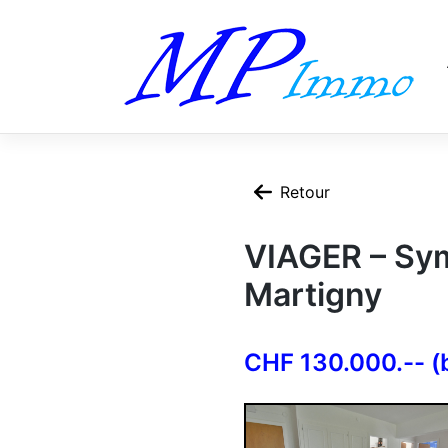
Skip
to
content
Retour
VIAGER – Sym
Martigny
CHF 130.000.-- (