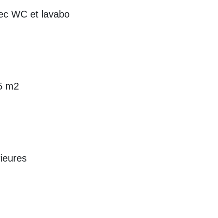
vec WC et lavabo
25 m2
rieures