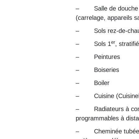
– Salle de douche 
(carrelage, appareils sa
– Sols rez-de-chauss
er
– Sols 1
, stratifié
– Peintures
– Boiseries
– Boiler
– Cuisine (Cuisinel
– Radiateurs à conv
programmables à dist
– Cheminée tubée (a