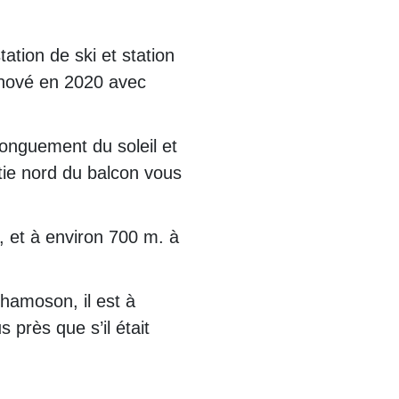
ion de ski et station
énové en 2020 avec
longuement du soleil et
rtie nord du balcon vous
r, et à environ 700 m. à
Chamoson, il est à
près que s’il était