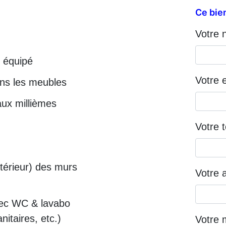
Ce bien
Votre 
t équipé
Votre e
ans les meubles
aux millièmes
Votre 
térieur) des murs
Votre 
c WC & lavabo
nitaires, etc.)
Votre