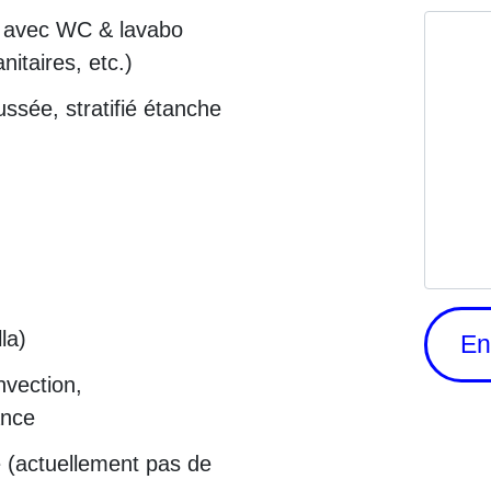
avec WC & lavabo
nitaires, etc.)
ée, stratifié étanche
la)
ection,
ance
ctuellement pas de