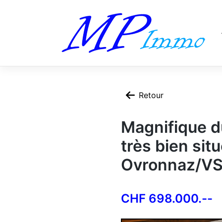
Skip
to
content
Retour
Magnifique d
très bien si
Ovronnaz/V
CHF 698.000.--